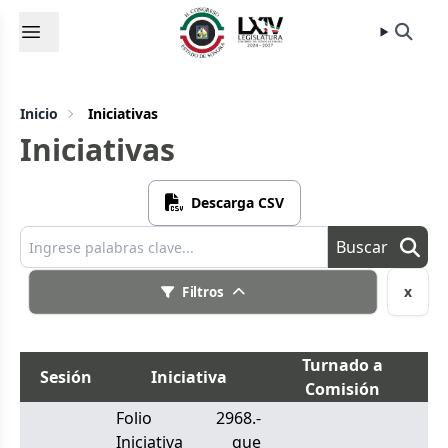
Inicio
Iniciativas
Iniciativas
Descarga CSV
Buscar
x
Filtros
Turnado a
Sesión
Iniciativa
Re
Comisión
Folio 2968.-
Iniciativa que