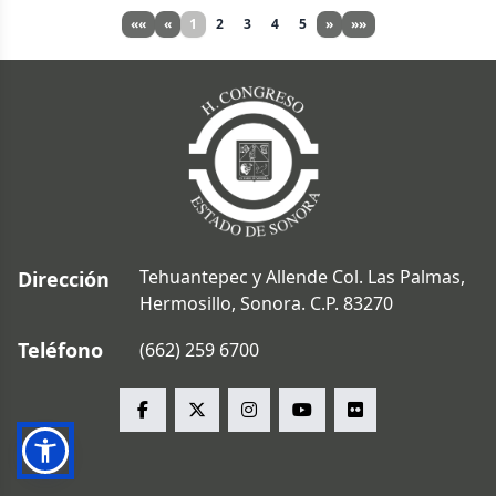
««
«
1
2
3
4
5
»
»»
Tehuantepec y Allende Col. Las Palmas,
Dirección
Hermosillo, Sonora. C.P. 83270
Teléfono
(662) 259 6700