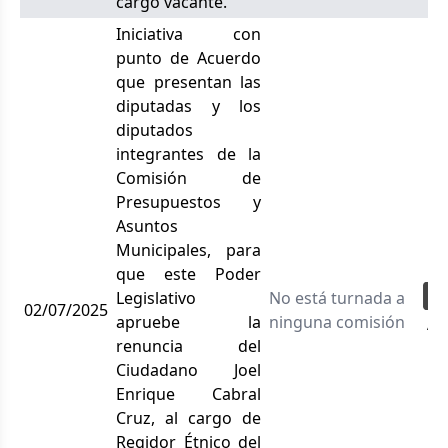
cargo vacante.
Iniciativa con
punto de Acuerdo
que presentan las
diputadas y los
diputados
integrantes de la
Comisión de
Presupuestos y
Asuntos
Municipales, para
que este Poder
Legislativo
No está turnada a
02/07/2025
apruebe la
ninguna comisión
Ac
renuncia del
Ciudadano Joel
Enrique Cabral
Cruz, al cargo de
Regidor Étnico del