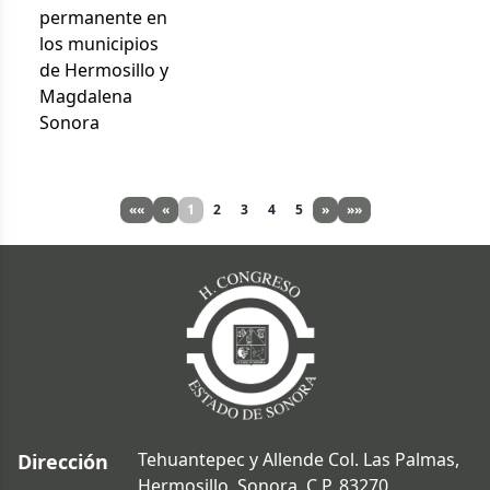
permanente en
los municipios
de Hermosillo y
Magdalena
Sonora
««
«
1
2
3
4
5
»
»»
Tehuantepec y Allende Col. Las Palmas,
Dirección
Hermosillo, Sonora. C.P. 83270